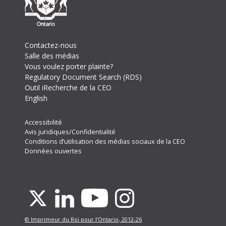
Footer
Contactez-nous
Salle des médias
Vous voulez porter plainte?
Regulatory Document Search (RDS)
Outil iRecherche de la CEO
English
Footer
Accessibilité
Avis juridiques/Confidentialité
Secondary
Conditions d’utilisation des médias sociaux de la CEO
Menu
Données ouvertes
Youtube
X
Linkedin
Instagram
© Imprimeur du Roi pour l’Ontario, 2012-26