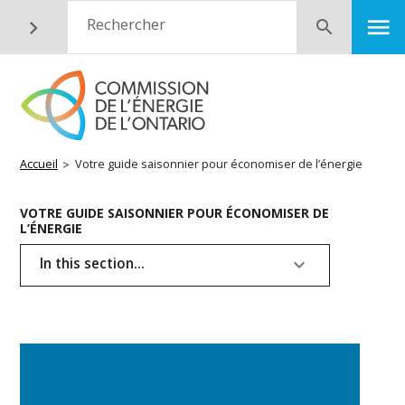
Aller
M
Rechercher
Soumettre
au
contenu
principal
Fil
Accueil
Votre guide saisonnier pour économiser de l’énergie
d'Ariane
Basic
VOTRE GUIDE SAISONNIER POUR ÉCONOMISER DE
L’ÉNERGIE
Page
Menu
In this section...