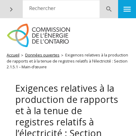
Aller
M
Rechercher
Soumettre
au
contenu
principal
Fil
Accueil
Données ouvertes
Exigences relatives à la production
de rapports et à la tenue de registres relatifs à l’électricité : Section
d'Ariane
2.1.5.1 – Main-d’œuvre
Exigences relatives à la
production de rapports
et à la tenue de
registres relatifs à
l’électricité : Section